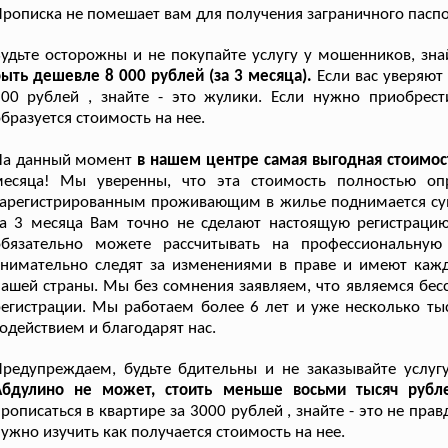
рописка не помешает вам для получения заграничного паспор
удьте осторожны и не покупайте услугу у мошенников, зн
ыть дешевле 8 000 рублей (за 3 месяца).
Если вас уверяют
900 рублей , знайте - это жулики. Если нужно приобрес
бразуется стоимость на нее.
На данный момент
в нашем центре самая выгодная стоимос
месяца! Мы уверенны, что эта стоимость полностью оп
арегистрированным проживающим в жилье поднимается сум
за 3 месяца Вам точно не сделают настоящую регистраци
обязательно можете рассчитывать на профессиональну
внимательно следят за изменениями в праве и имеют ка
ашей страны. Мы без сомнения заявляем, что являемся бес
егистрации. Мы работаем более 6 лет и уже несколько ты
одействием и благодарят нас.
Предупреждаем, будьте бдительны и не заказывайте услуг
Абдулино не может, стоить меньше восьми тысяч рубле
рописаться в квартире за 3000 рублей , знайте - это не пр
ужно изучить как получается стоимость на нее.