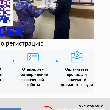
ую регистрацию
м
Отправляем
Оплачиваете
мы
подтверждение
прописку и
м
оконченной
получаете
работы
документ на руки
Тел. 7-937-796-30-96