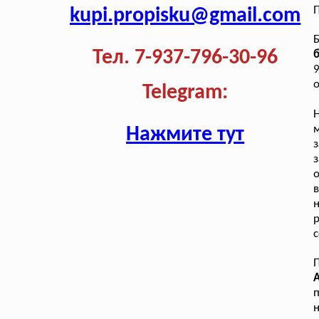
П
kupi.propisku@gmail.com
Б
Тел. 7-937-796-30-96
б
о
Telegram:
Нажмите тут
з
н
р
с
п
н