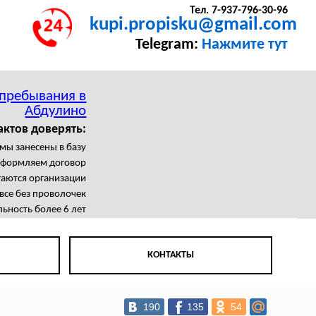
Тел. 7-937-796-30-96
kupi.propisku@gmail.com
Telegram:
Нажмите тут
 пребывания в
Абдулино
актов доверять:
мы занесены в базу
формляем договор
гаются организации
се без проволочек
ьность более 6 лет
КОНТАКТЫ
190
135
54